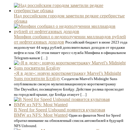
Над российским городом заметили редкие серебристые
облака
Минфин сообщил о недополучении миллиардов рублей
от нефтегазовых доходов
Российский бюджет в июне 2023 года
недополучит 44 млрд рублей дополнительных доходов от продажи
нефти и газа. Об этом пишет пресс-служба Минфина в официальном
Telegram-канале […]
«Я в деле»: новую короткометражку Marvel’s Midnight
Suns посвятили Блэйду
Создатели Marvel's Midnight Suns
опубликовали свежую мультипликационную короткометражку
The Daywalker, посвящённую Блэйду. Действие ролика происходит
на городской крыше, где Блэйда атакует […]
В Need for Speed Unbound появится культовая
BMW из NFS: Most Wanted
Один из фанатов Need for Speed
обратил внимание на обновленный список автомобилей в будущей
NFS Unbound.